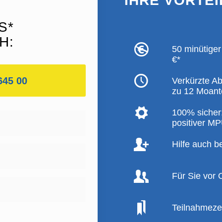
IHRE VORTEI
S*
H:
50 minütiger
€*
645 00
Verkürzte A
zu 12 Moant
100% sicher:
positiver MPU
Hilfe auch b
Für Sie vor O
Teilnahmezer