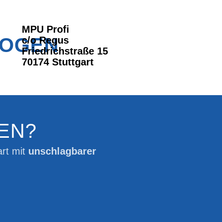
MPU Profi
LOGEN
c/o Regus
Friedrichstraße 15
70174 Stuttgart
EN?
rt mit
unschlagbarer