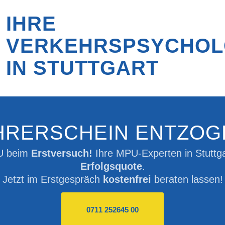
IHRE
VERKEHRSPSYCHO
IN STUTTGART
HRERSCHEIN ENTZOG
PU beim
Erstversuch!
Ihre MPU-Experten in Stuttga
Erfolgsquote
.
Jetzt im Erstgespräch
kostenfrei
beraten lassen!
0711 252645 00